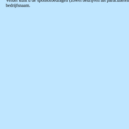
Verder kunt u de sponsorbedragen (zowel bedrijven als particulie
bedrijfsnaam.