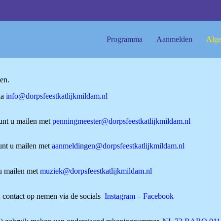
Programma
Aanmelden
Alge
en.
ia
info@dorpsfeestkatlijkmildam.nl
kunt u mailen met
penningmeester@dorpsfeestkatlijkmildam.nl
kunt u mailen met
aanmeldingen@dorpsfeestkatlijkmildam.nl
 u mailen met
muziek@dorpsfeestkatlijkmildam.nl
u contact op nemen via de socials
Instagram
–
Facebook